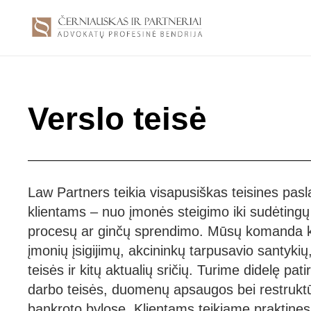
Verslo teisė
Law Partners teikia visapusiškas teisines pas
klientams – nuo įmonės steigimo iki sudėting
procesų ar ginčų sprendimo. Mūsų komanda k
įmonių įsigijimų, akcininkų tarpusavio santykių
teisės ir kitų aktualių sričių. Turime didelę pati
darbo teisės, duomenų apsaugos bei restruktū
bankroto bylose. Klientams teikiame praktine