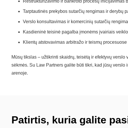
Restruktūrizavimo ir bankroto procesų inicijavimas
Tarptautinės prekybos sutarčių rengimas ir derybų 
Verslo konsultavimas ir komercinių sutarčių rengim
Kasdieninė teisinė pagalba įmonėms įvairiais veikl
Klientų atstovavimas arbitražo ir teismų procesuose
Mūsų tikslas – užtikrinti skaidrų, teisėtą ir efektyvų verslo 
sėkmės. Su Law Partners galite būti tikri, kad jūsų verslo i
arenoje.
Patirtis, kuria galite pasi