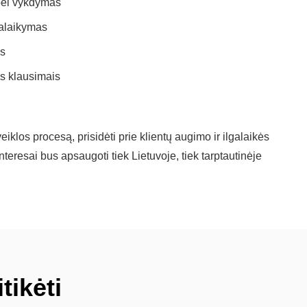
 bei vykdymas
palaikymas
as
os klausimais
veiklos procesą, prisidėti prie klientų augimo ir ilgalaikės
nteresai bus apsaugoti tiek Lietuvoje, tiek tarptautinėje
tikėti