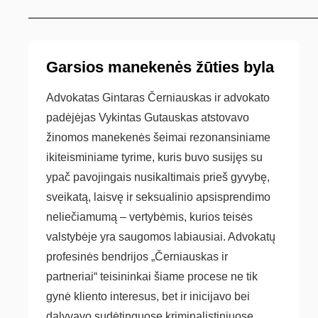
Garsios manekenės žūties byla
Advokatas Gintaras Černiauskas ir advokato
padėjėjas Vykintas Gutauskas atstovavo
žinomos manekenės šeimai rezonansiniame
ikiteisminiame tyrime, kuris buvo susijęs su
ypač pavojingais nusikaltimais prieš gyvybę,
sveikatą, laisvę ir seksualinio apsisprendimo
neliečiamumą – vertybėmis, kurios teisės
valstybėje yra saugomos labiausiai. Advokatų
profesinės bendrijos „Černiauskas ir
partneriai“ teisininkai šiame procese ne tik
gynė kliento interesus, bet ir inicijavo bei
dalyvavo sudėtinguose kriminalistiniuose