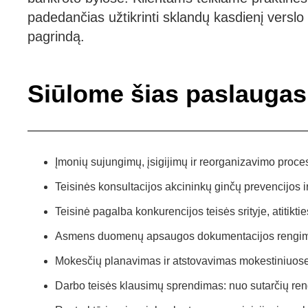
padedančias užtikrinti sklandų kasdienį verslo v
pagrindą.
Siūlome šias paslaugas
Įmonių sujungimų, įsigijimų ir reorganizavimo proce
Teisinės konsultacijos akcininkų ginčų prevencijos 
Teisinė pagalba konkurencijos teisės srityje, atitikti
Asmens duomenų apsaugos dokumentacijos rengim
Mokesčių planavimas ir atstovavimas mokestiniuos
Darbo teisės klausimų sprendimas: nuo sutarčių ren