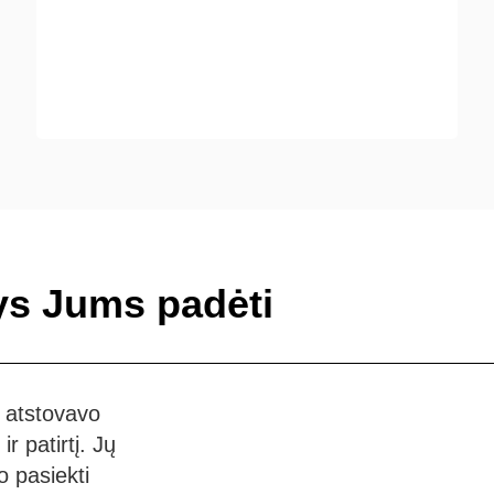
tys Jums padėti
 atstovavo
r patirtį. Jų
o pasiekti