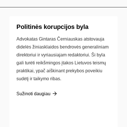
Politinės korupcijos byla
Advokatas Gintaras Černiauskas atstovauja
didelės žiniasklaidos bendrovės generaliniam
direktoriui ir vyriausiajam redaktoriui. Ši byla
gali turėti reikšmingos įtakos Lietuvos teismų
praktikai, ypač aiškinant prekybos poveikiu
sudėtį ir taikymo ribas.
Sužinoti daugiau