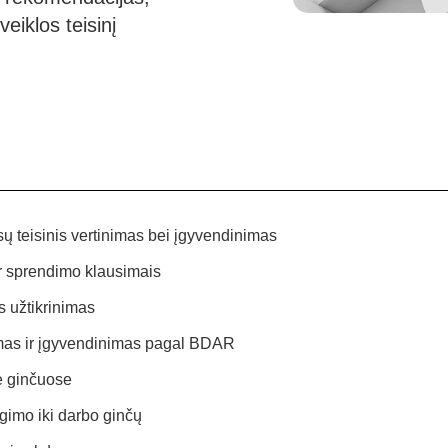
eiklos teisinį
sų teisinis vertinimas bei įgyvendinimas
ir sprendimo klausimais
es užtikrinimas
as ir įgyvendinimas pagal BDAR
e ginčuose
gimo iki darbo ginčų