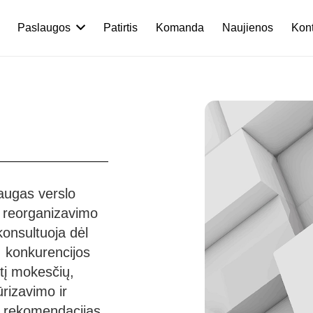
Paslaugos
Patirtis
Komanda
Naujienos
Kont
laugas verslo
ų reorganizavimo
onsultuoja dėl
, konkurencijos
rtį mokesčių,
rizavimo ir
s rekomendacijas,